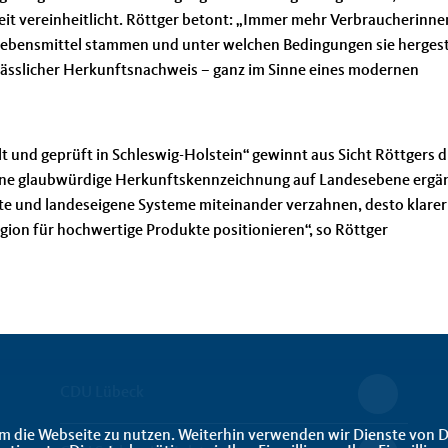
it vereinheitlicht. Röttger betont: „Immer mehr Verbraucherinn
Lebensmittel stammen und unter welchen Bedingungen sie hergest
lässlicher Herkunftsnachweis – ganz im Sinne eines modernen
t und geprüft in Schleswig-Holstein“ gewinnt aus Sicht Röttgers 
Eine glaubwürdige Herkunftskennzeichnung auf Landesebene ergä
ite und landeseigene Systeme miteinander verzahnen, desto klarer
gion für hochwertige Produkte positionieren“, so Röttger
CDU Lübeck
m die Webseite zu nutzen. Weiterhin verwenden wir Dienste von D