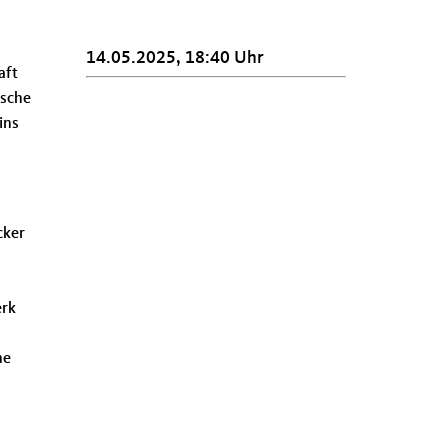
14.05.2025, 18:40 Uhr
aft
ische
ins
cker
erk
ne