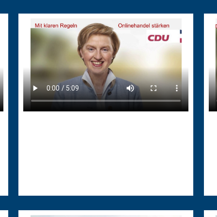
18.03.2026
28
Mit klaren Regeln Onlinehandel
D
stärken
u
s