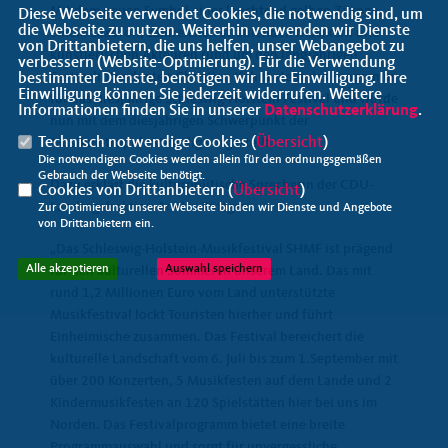
Mit dem neuen Symbol einer leuchtend gelben Zitrone,
Diese Webseite verwendet Cookies, die notwendig sind, um
die Webseite zu nutzen. Weiterhin verwenden wir Dienste
einem Saxofon, zahlreichen strahlenden Musikern und
von Drittanbietern, die uns helfen, unser Webangebot zu
künstlerischen Akteuren rund um den langjährigen
verbessern (Website-Optmierung). Für die Verwendung
Festivalintendanten Christian Kuhnt steht das Programm
bestimmter Dienste, benötigen wir Ihre Einwilligung. Ihre
Einwilligung können Sie jederzeit widerrufen. Weitere
für das diesjährige Schleswig-Holstein Festival und wurde
Informationen finden Sie in unserer
Datenschutzerklärung
.
nun mit dem diesjährigen Schwerpunkt der
Technisch notwendige Cookies (
Übersicht
)
Musikmetropole Venedig vorgestellt.
Die notwendigen Cookies werden allein für den ordnungsgemäßen
Gebrauch der Webseite benötigt.
Dazu erklärt die kulturpolitische Sprecherin der CDU-
Cookies von Drittanbietern (
Übersicht
)
Landtagsfraktion Anette Röttger:
Zur Optimierung unserer Webseite binden wir Dienste und Angebote
von Drittanbietern ein.
Das Schleswig-Holstein-Musikfestival SHMF ist prägend
Alle akzeptieren
Auswahl speichern
für den kulturellen Sommer in unserem Land. Das mit
rund 1,2 Millionen Euro vom Land unterstützte
Musikfestival lockt Touristen hierher und führt
Einheimische zusammen. Das Festival bereichert die
kulturelle Landschaft vom 6. Juli bis zum 1.September mit
über 200 Konzerten, 5 Musikfesten auf dem Lande und 2
Kindermusikfesten an 120 Spielstätten hier bei uns im
Norden. Das Festivalprogramm bietet eine breite
Programmauswahl und sorgt für unvergessliche