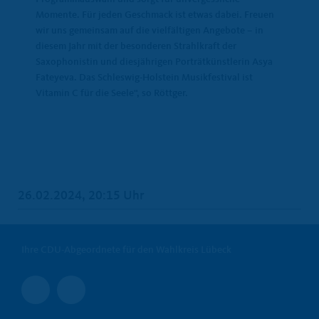
Momente. Für jeden Geschmack ist etwas dabei. Freuen
wir uns gemeinsam auf die vielfältigen Angebote – in
diesem Jahr mit der besonderen Strahlkraft der
Saxophonistin und diesjährigen Porträtkünstlerin Asya
Fateyeva. Das Schleswig-Holstein Musikfestival ist
Vitamin C für die Seele“, so Röttger.
26.02.2024, 20:15 Uhr
Ihre CDU-Abgeordnete für den Wahlkreis Lübeck