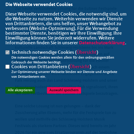
Die Webseite verwendet Cookies
Zur heute verkündeten Lösung für die Eutiner Festspiele
Diese Webseite verwendet Cookies, die notwendig sind, um
erklärt die kulturpolitische Sprecherin, Anette Röttger:
die Webseite zu nutzen. Weiterhin verwenden wir Dienste
von Drittanbietern, die uns helfen, unser Webangebot zu
Als im Januar das überraschende Aus der Saison 2026
verbessern (Website-Optmierung). Für die Verwendung
bestimmter Dienste, benötigen wir Ihre Einwilligung. Ihre
der Eutiner Festspiele bekannt wurde, war es nicht nur
Einwilligung können Sie jederzeit widerrufen. Weitere
für die Region ein Schock. Es hat auch die gesamte
Informationen finden Sie in unserer
Datenschutzerklärung
.
kulturelle Landschaft Schleswig-Holsteins bis ins Mark
Technisch notwendige Cookies (
Übersicht
)
getroffen. Sogleich wurde dann auf allen Ebenen auf
Die notwendigen Cookies werden allein für den ordnungsgemäßen
Hochtouren an einer Zukunftslösung für die Eutiner
Gebrauch der Webseite benötigt.
Cookies von Drittanbietern (
Übersicht
)
Festspiele gearbeitet. Allen voran haben nach einem
Zur Optimierung unserer Webseite binden wir Dienste und Angebote
langjährigen hohen ehrenamtlichen Engagement durch
von Drittanbietern ein.
Falk Herzog auch das Land Schleswig-Holstein und unser
Ministerpräsident Daniel Günther früh signalisiert, ihren
Alle akzeptieren
Auswahl speichern
Teil zum Fortbestehen der Eutiner Festspiele beizutragen.
Eine solche Lösung ist nun gelungen – dank der
Zusicherung aller Ebenen, mehr für die Festspiele tun zu
wollen und mithilfe des Schleswig-Holstein Musik
Festivals als starkem Partner. Dieses wird bereits im Jahr
2026 für ein gewisses Ersatzprogramm auf der Seebühne