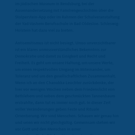
im jüdischen Museum in Rendsburg, bei der
Auseinandersetzung mit Familiengeschichten über die
Stolperstein-App oder im Rahmen der Schulveranstaltung
der Yad-Vashem-Berufsschule in Bad Oldesloe. Schleswig-
Holstein hat dazu viel zu bieten.
Antisemitismus ist nicht besiegt. Umso unverzichtbarer
ist ein klares unmissverständliches Bekenntnis zur
Demokratie und damit zu Einigkeit und Recht und
Freiheit. Es geht um unsere Haltung, um unsere Werte,
um einen respektvollen Umgang im Miteinander, um
Toleranz und um den gesellschaftlichen Zusammenhalt.
Wenn ich an den Chanukka-Leuchter zurückdenke, der
hier vor wenigen Wochen neben dem Friedenslicht von
Bethlehem und neben dem geschmückten Tannenbaum
erstrahlte, dann tut es immer noch gut. In dieser Zeit
voller Veränderungen geben Feste und Rituale
Orientierung. Wir sind Menschen. Schauen wir genau hin
und seien wir nicht gleichgültig. Gemeinsam stehen wir
vor Gott und den Menschen in einer