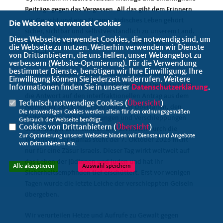
Beiträge gegen das Vergessen. All das gibt dem Erinnern
ein Gesicht und eine Stimme. Jüdisches Leben gehört
Die Webseite verwendet Cookies
sicher, sichtbar und selbstverständlich zu unserem Land.
Diese Webseite verwendet Cookies, die notwendig sind, um
Und doch braucht es mehr als diese wichtigen
die Webseite zu nutzen. Weiterhin verwenden wir Dienste
Gedenktage.
von Drittanbietern, die uns helfen, unser Webangebot zu
verbessern (Website-Optmierung). Für die Verwendung
bestimmter Dienste, benötigen wir Ihre Einwilligung. Ihre
Ich danke unserer Bildungs- und Kulturminsterin Dr.
Einwilligung können Sie jederzeit widerrufen. Weitere
Dorit Stenke für den vorgelegten Bericht. Der Bericht ist
Informationen finden Sie in unserer
Datenschutzerklärung
.
die Antwort auf den interfraktionellen Antrag aus dem
Technisch notwendige Cookies (
Übersicht
)
November 2023. Nach den brutalen Überfällen, den
Die notwendigen Cookies werden allein für den ordnungsgemäßen
Folterungen, den Ermordungen und Verschleppungen
Gebrauch der Webseite benötigt.
Cookies von Drittanbietern (
Übersicht
)
unschuldiger Zivilistinnen und Zivilisten durch die
Zur Optimierung unserer Webseite binden wir Dienste und Angebote
Terroristen der Hamas steht der 7. Oktober 2023 nicht
von Drittanbietern ein.
nur für eine Zäsur Israels. Dieser Tag wirkt weltweit auf
das Leben der Jüdinnen und Juden und hat ihr
Alle akzeptieren
Auswahl speichern
Sicherheitsempfinden tief erschüttert. Erst vor wenigen
Tagen wurde die letzte Leiche der verschleppten Geiseln
übergeben.
Wir verurteilen Hetze und Aufrufe zu Gewalt gegen