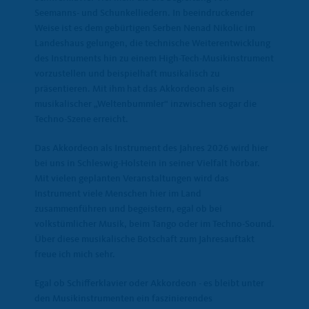
Seemanns- und Schunkelliedern. In beeindruckender
Weise ist es dem gebürtigen Serben Nenad Nikolic im
Landeshaus gelungen, die technische Weiterentwicklung
des Instruments hin zu einem High-Tech-Musikinstrument
vorzustellen und beispielhaft musikalisch zu
präsentieren. Mit ihm hat das Akkordeon als ein
musikalischer „Weltenbummler“ inzwischen sogar die
Techno-Szene erreicht.
Das Akkordeon als Instrument des Jahres 2026 wird hier
bei uns in Schleswig-Holstein in seiner Vielfalt hörbar.
Mit vielen geplanten Veranstaltungen wird das
Instrument viele Menschen hier im Land
zusammenführen und begeistern, egal ob bei
volkstümlicher Musik, beim Tango oder im Techno-Sound.
Über diese musikalische Botschaft zum Jahresauftakt
freue ich mich sehr.
Egal ob Schifferklavier oder Akkordeon - es bleibt unter
den Musikinstrumenten ein faszinierendes