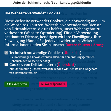
Unter der Schirmherrschaft von Landtagspräsidentin
Kristina Herbst haben der Landesmusikrat und die
Die Webseite verwendet Cookies
Sparkassenstiftung Schleswig-Holstein gestern im
Landeshaus im Rahmen einer Pressekonferenz das
Diese Webseite verwendet Cookies, die notwendig sind, um
Akkordeon zum Instrument des Jahres 2026 gekürt.
die Webseite zu nutzen. Weiterhin verwenden wir Dienste
von Drittanbietern, die uns helfen, unser Webangebot zu
verbessern (Website-Optmierung). Für die Verwendung
Dazu sagt die kulturpolitische Sprecherin Anette Röttger:
bestimmter Dienste, benötigen wir Ihre Einwilligung. Ihre
Einwilligung können Sie jederzeit widerrufen. Weitere
Informationen finden Sie in unserer
Datenschutzerklärung
.
Das Akkordeon ist ein Instrument voller Ausdruckskraft
und Vielschichtigkeit. Es erinnert mich an eine Kindheit
Technisch notwendige Cookies (
Übersicht
)
in den 1970er Jahren, in der es jeden Freitag zu viert im
Die notwendigen Cookies werden allein für den ordnungsgemäßen
Gebrauch der Webseite benötigt.
VW Käfer mit vier Instrumenten in die Volkshochschule
Cookies von Drittanbietern (
Übersicht
)
ging. Das ist lange her, aber der unverwechselbare Klang
Zur Optimierung unserer Webseite binden wir Dienste und Angebote
des Akkordeons bleibt im Ohr. Dieser war gestern wieder
von Drittanbietern ein.
präsent, als Botschafter Nenad Nikolic mit seinem ersten
Stück „Nordseewellen“ an die plattdeutsch besungenen
Alle akzeptieren
Auswahl speichern
Heimatklänge erinnerte.
Inzwischen haben Instrumentenbauer das Akkordeon
stetig weiterentwickelt und so kann das sogenannte
Schifferklavier viel mehr als die Begleitung von