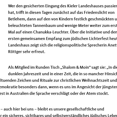
Wer den gesicherten Eingang des Kieler Landeshauses passier
hat, trifft in diesen Tagen zunächst auf das Friedenslicht von
Betlehem, dann auf den von Kindern festlich geschmückten 
beleuchteten Tannenbaum und wenige Meter weiter zum ers
Mal auf einen Chanukka-Leuchter. Über die Initiative und de
ersten gemeinsamen Empfang zum jüdischen Lichterfest heu
Landeshaus zeigt sich die religionspolitische Sprecherin Anet
Röttger sehr erfreut.
Als Mitglied im Runden Tisch „Shalom & Moin“ sagt sie: „In di
dunklen Jahreszeit und in einer Zeit, die in so mancher Hinsic
wohltuenden Zeichen und Rituale zur christlichen Weihnachtszeit un
Demokratie besonders dann, wenn es uns im Angesicht der jüngste
t in Australien die Sprache verschlägt oder der Atem stockt.
auch hier bei uns – bleibt es unsere gesellschaftliche und
ein sicheres, sichtbares und selbstverständliches jüdisches Lebe