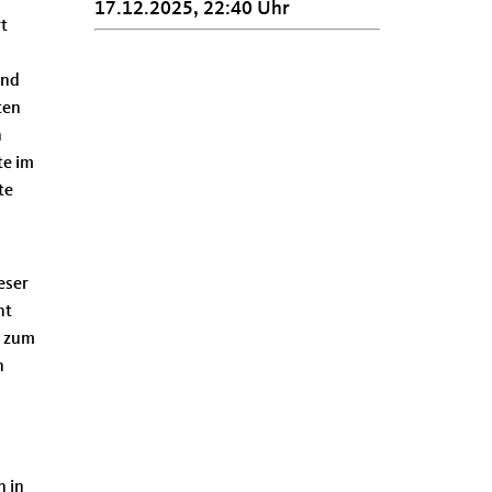
17.12.2025, 22:40 Uhr
t
und
ten
n
te im
te
eser
ht
d zum
n
n in