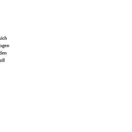
sich
zogen
 den
oll