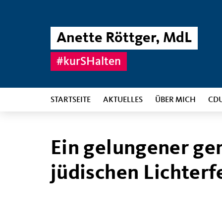
Anette Röttger, MdL
#kurSHalten
STARTSEITE
AKTUELLES
ÜBER MICH
CD
Ein gelungener g
jüdischen Lichter