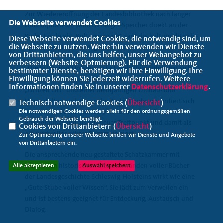
Zur Wiedereröffnung der Landesbibliothek nach langer
Die Webseite verwendet Cookies
Umbauphase im Satori & Berger-Speicher direkt an der
Kieler Förde als „Kulturspeicher“ sagt die kulturpolitische
Diese Webseite verwendet Cookies, die notwendig sind, um
die Webseite zu nutzen. Weiterhin verwenden wir Dienste
Sprecherin Anette Röttger:
von Drittanbietern, die uns helfen, unser Webangebot zu
verbessern (Website-Optmierung). Für die Verwendung
Die Schleswig-Holsteinische Landesbibliothek hat sich
bestimmter Dienste, benötigen wir Ihre Einwilligung. Ihre
Einwilligung können Sie jederzeit widerrufen. Weitere
vom Staub befreit. Mit dem Zielkonzept hin zu einem
Informationen finden Sie in unserer
Datenschutzerklärung
.
Dritten Ort“ und einer mehrjährigen Umbau- und
Umgestaltungsphase an der Kieler Förde präsentiert sich
Technisch notwendige Cookies (
Übersicht
)
nun ein moderner Kulturspeicher in einem frischen
Die notwendigen Cookies werden allein für den ordnungsgemäßen
Gebrauch der Webseite benötigt.
Erscheinungsbild als ein neuer Treffpunkt und damit als
Cookies von Drittanbietern (
Übersicht
)
ein wertvoller echter Begegnungsort.
Zur Optimierung unserer Webseite binden wir Dienste und Angebote
von Drittanbietern ein.
Die ansprechende neu gestaltete Schatzkammer mit
wertvollen historischen Literaturwänden voller Bücher
Alle akzeptieren
Auswahl speichern
der Landesgeschichte Schleswig-Holsteins wirkt wie eine
Gute Stube voller Wissen“. Sie lädt zum Verweilen ein
und ist bestens geeignet für Entdeckung, Austausch und
Dialog.