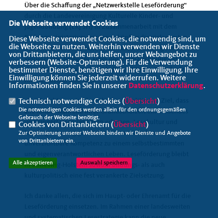
Über die Schaffung der „Netzwerkstelle Leseförderung“
durch die Landevereinigung Kulturelle Kinder- und
Die Webseite verwendet Cookies
Jugendbildung (LKJ SH) in Zusammenarbeit mit dem
Bildungsministerium werden zukünftig die vielen guten
Diese Webseite verwendet Cookies, die notwendig sind, um
die Webseite zu nutzen. Weiterhin verwenden wir Dienste
Initiativen der außerschulischen Leseförderung besser
von Drittanbietern, die uns helfen, unser Webangebot zu
vernetzt und begleitet. Über die Unterzeichnung der
verbessern (Website-Optmierung). Für die Verwendung
Vereinbarung freut sich die kulturpolitische Sprecherin
bestimmter Dienste, benötigen wir Ihre Einwilligung. Ihre
Einwilligung können Sie jederzeit widerrufen. Weitere
Anette Röttger und sagt:
Informationen finden Sie in unserer
Datenschutzerklärung
.
Es ist nicht nur ein klares bildungspolitisches Ziel, dass
Technisch notwendige Cookies (
Übersicht
)
Die notwendigen Cookies werden allein für den ordnungsgemäßen
alle Kinder während ihrer Grundschulzeit ein fließendes
Gebrauch der Webseite benötigt.
und sinnerfassendes Lesen erlernen. Lesekultur und
Cookies von Drittanbietern (
Übersicht
)
Lesebegeisterung gehören als eine zentrale und
Zur Optimierung unserer Webseite binden wir Dienste und Angebote
von Drittanbietern ein.
unverzichtbare Kompetenz zu einem selbstbestimmten
und eigenverantwortlichen Leben. Leseförderung bleibt
Alle akzeptieren
Auswahl speichern
in Schleswig-Holstein sowohl bildungs- als auch
kulturpolitisch eine fest verankerte Zielsetzung.
Ich danke allen, die sich im Haupt- oder Ehrenamt für die
Leseförderung einsetzen. Im Rahmen einer landesweiten
und systematischen Lesestrategie kann die neue