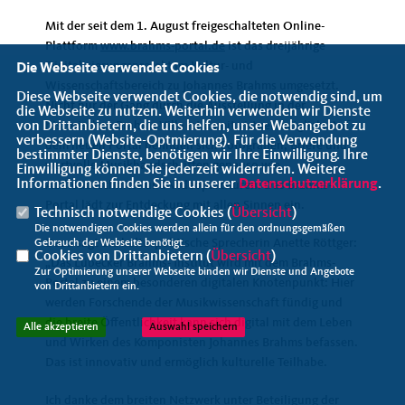
Mit der seit dem 1. August freigeschalteten Online-
Plattform
www.brahms-portal.de
ist das dreijährige
Digitalisierungsprojekt im Kultur- und
Die Webseite verwendet Cookies
Wissenschaftsbereich zu Johannes Brahms umgesetzt.
Diese Webseite verwendet Cookies, die notwendig sind, um
Nicht nur der Gang durch die Ausstellung in der
die Webseite zu nutzen. Weiterhin verwenden wir Dienste
von Drittanbietern, die uns helfen, unser Webangebot zu
historischen Brahms-Villa ist damit virtuell möglich. Auf
verbessern (Website-Optmierung). Für die Verwendung
dem neuen Portal befinden sich Fotografien, Briefe und
bestimmter Dienste, benötigen wir Ihre Einwilligung. Ihre
wertvolle Musikhandschriften genauso wie
Einwilligung können Sie jederzeit widerrufen. Weitere
Informationen finden Sie in unserer
Datenschutzerklärung
.
Audioausschnitte und Videopartituren. Das Brahms-
Portal lädt zur Entdeckung mit allen Sinnen ein.
Technisch notwendige Cookies (
Übersicht
)
Die notwendigen Cookies werden allein für den ordnungsgemäßen
Dazu sagt die kulturpolitische Sprecherin Anette Röttger:
Gebrauch der Webseite benötigt.
Cookies von Drittanbietern (
Übersicht
)
Das Lübecker Brahms- Institut wird mit dem Brahms-
Zur Optimierung unserer Webseite binden wir Dienste und Angebote
Portal zu einem besonderen digitalen Knotenpunkt: Hier
von Drittanbietern ein.
werden Forschende der Musikwissenschaft fündig und
die breite Öffentlichkeit kann sich digital mit dem Leben
Alle akzeptieren
Auswahl speichern
und Wirken des Komponisten Johannes Brahms befassen.
Das ist innovativ und ermöglich kulturelle Teilhabe.
Ich danke dem breiten Netzwerk unter Beteiligung der