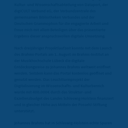
Kultur- und Wissenschaftsabteilung von Dataport, der
digiCULT Verbund eG, der Verbundzentrale des
gemeinsamen Bibliotheken Verbandes und der
Deutschen Grammophon für die engagierte Arbeit und
freue mich mit allem Beteiligen über das präsentierte
Ergebnis dieser anspruchsvollen digitale Umsetzung.
Nach dreijähriger Projektlaufzeit konnte mit dem Launch
des Brahms-Portals am 1. August im Brahms-Institut an
der Musikhochschule Lübeck die digitale
Entdeckungsreise zu Johannes Brahms weltweit eröffnet
werden. Seitdem kann das Portal kostenlos geöffnet und
genutzt werden. Das Leuchtturmprojekt der
Digitalisierung im Wissenschafts- und Kulturbereich
wurde mit 400.000€ durch das Struktur- und
Exzellenzbudget des Landes Schleswig-Holstein finanziert
und in gleicher Höhe aus Mitteln der Possehl-Stiftung
unterstützt.
Johannes Brahms hat in Schleswig-Holstein echte Spuren