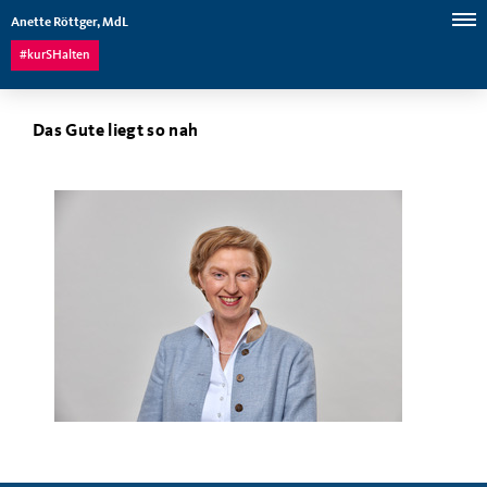
Anette Röttger, MdL
#kurSHalten
Das Gute liegt so nah