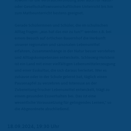
sowohl für die Verbraucherbildung aber auch für Natur-
oder Gesellschaftswissenschaftlichen Unterricht bis hin
zum Matheunterricht bestens geeignet.
Gerade Schülerinnen und Schüler, die im schulischen
Alltag fragen: „was hat das mir zu tun?“ werden z.B. bei
einem Besuch auf örtlichen Bauernhof die Herkunft
unserer regionalen und saisonalen Lebensmittel
erfahren, Zusammenhänge in der Natur besser verstehen
und Alltagskompetenzen entwickeln. Schleswig-Holstein
ist ein Land mit einer vielfältigen Lebensmittelerzeugung
und einer Esskultur, die sich daraus herleitet. Wer es
zuhause oder in der Schule gelernt hat, täglich einen
Pausenapfel zu verzehren und Interesse an der
Zubereitung frischer Lebensmittel entwickelt, trägt zu
einem gesunden Essverhalten bei. Das ist eine
wesentliche Voraussetzung für gelingendes Lernen,“ so
die Abgeordnete abschließend.
18.09.2024, 19:30 Uhr