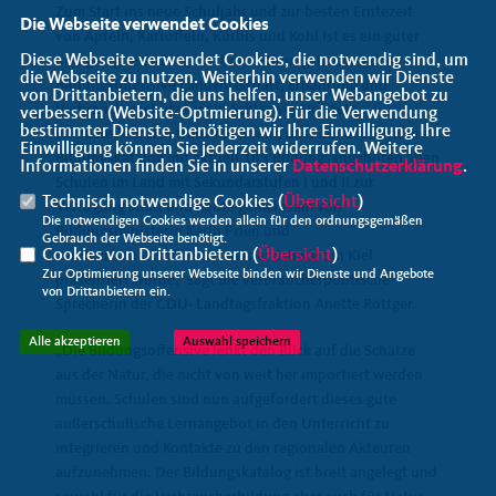
Zum Start ins neue Schuljahr und zur besten Erntezeit
Die Webseite verwendet Cookies
von Äpfeln, Kartoffeln, Kürbis und Kohl ist es ein guter
Diese Webseite verwendet Cookies, die notwendig sind, um
und geeigneter Zeitpunkt den Bildungskatalog der
die Webseite zu nutzen. Weiterhin verwenden wir Dienste
Bildungsoffensive Landwirtschaft, Ernährung und
von Drittanbietern, die uns helfen, unser Webangebot zu
Verbraucherschutz hier in Schleswig-Holstein
verbessern (Website-Optmierung). Für die Verwendung
bestimmter Dienste, benötigen wir Ihre Einwilligung. Ihre
vorzustellen. „Ich freue mich sehr, dass der druckfrische
Einwilligung können Sie jederzeit widerrufen. Weitere
Bildungskatalog mit aktuell 185 Bildungsangeboten allen
Informationen finden Sie in unserer
Datenschutzerklärung
.
Schulen im Land mit Sekundarstufen I und II zur
Technisch notwendige Cookies (
Übersicht
)
Verfügung steht und heute gemeinsam von
Die notwendigen Cookies werden allein für den ordnungsgemäßen
Bildungsministerin Karin Prien und
Gebrauch der Webseite benötigt.
Cookies von Drittanbietern (
Übersicht
)
Landwirtschaftsminister Werner Schwarz in Kiel
Zur Optimierung unserer Webseite binden wir Dienste und Angebote
präsentiert wurde,“ sagt die verbraucherpolitische
von Drittanbietern ein.
Sprecherin der CDU- Landtagsfraktion Anette Röttger.
Alle akzeptieren
Auswahl speichern
Die Bildungsoffensive lenkt den Blick auf die Schätze
aus der Natur, die nicht von weit her importiert werden
müssen. Schulen sind nun aufgefordert dieses gute
außerschulische Lernangebot in den Unterricht zu
integrieren und Kontakte zu den regionalen Akteuren
aufzunehmen. Der Bildungskatalog ist breit angelegt und