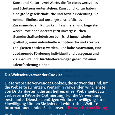
Kunst und Kultur - zwei Worte, die für etwas wertvolles
und Schützenswertes stehen. Kunst und Kultur haben
eine große gesellschaftliche und soziale Bedeutung. Sie
nehmen Einfluss auf unser gesellschaftliches
Zusammenleben. Kultur kann faszinieren und begeistern,
weckt Emotionen oder trägt zu unvergesslichen
Gemeinschaftserlebnissen bei. Es ist immer wieder
großartig, wenn individuelle schöpferische und kreative
Fähigkeiten entdeckt werden. Eine hohe Motivation, eine
ausdauernde Förderung individuell und passgenau und
viel Geduld und Durchhaltevermögen gehen mit einer
Talentförderung einher.
Vor wenigen Tagen konnte man sich beim
Die Webseite verwendet Cookies
Preisträgerkonzert des Bundeswettbewerbs „Jugend
musiziert“ in Lübeck anstecken lassen von Talenten,
Diese Webseite verwendet Cookies, die notwendig sind, um
die Webseite zu nutzen. Weiterhin verwenden wir Dienste
die bereits im frühen Kindesalter an ein Musikinstrument
von Drittanbietern, die uns helfen, unser Webangebot zu
herangeführt worden waren. Das, was dort im Theater
verbessern (Website-Optmierung). Für die Verwendung
Lübeck von den jungen Preisträgern vom Notenblatt auf
bestimmter Dienste, benötigen wir Ihre Einwilligung. Ihre
Einwilligung können Sie jederzeit widerrufen. Weitere
das Instrument übertragen oder durch Improvisation auf
Informationen finden Sie in unserer
Datenschutzerklärung
.
die Bühne gebracht wurde, war echt, live und in Farbe. Es