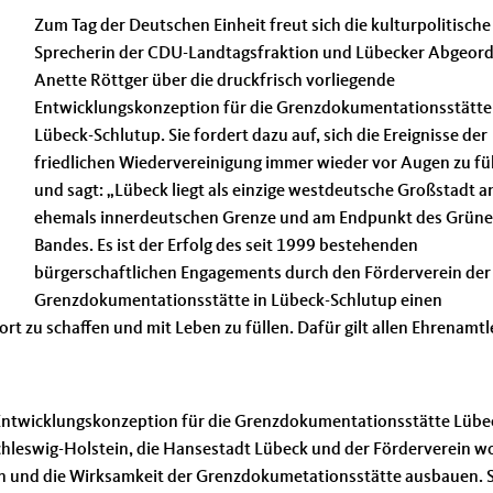
Zum Tag der Deutschen Einheit freut sich die kulturpolitische
Sprecherin der CDU-Landtagsfraktion und Lübecker Abgeor
Anette Röttger über die druckfrisch vorliegende
Entwicklungskonzeption für die Grenzdokumentationsstätte
Lübeck-Schlutup. Sie fordert dazu auf, sich die Ereignisse der
friedlichen Wiedervereinigung immer wieder vor Augen zu f
und sagt: „Lübeck liegt als einzige westdeutsche Großstadt a
ehemals innerdeutschen Grenze und am Endpunkt des Grün
Bandes. Es ist der Erfolg des seit 1999 bestehenden
bürgerschaftlichen Engagements durch den Förderverein der
Grenzdokumentationsstätte in Lübeck-Schlutup einen
t zu schaffen und mit Leben zu füllen. Dafür gilt allen Ehrenamtl
 Entwicklungskonzeption für die Grenzdokumentationsstätte Lübe
 Schleswig-Holstein, die Hansestadt Lübeck und der Förderverein w
on und die Wirksamkeit der Grenzdokumetationsstätte ausbauen. S