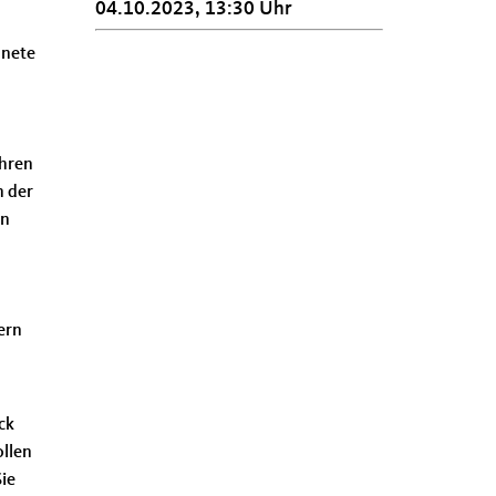
04.10.2023, 13:30 Uhr
dnete
ühren
n der
en
ern
ck
ollen
ie