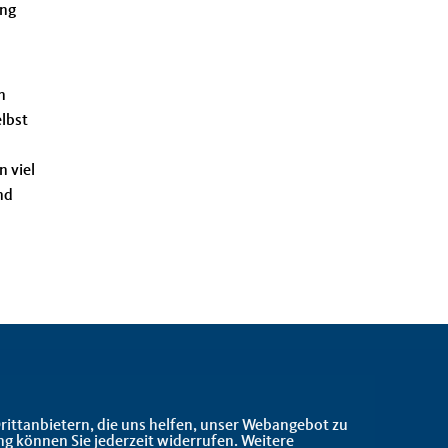
ung
n
lbst
 viel
nd
rittanbietern, die uns helfen, unser Webangebot zu
ng können Sie jederzeit widerrufen. Weitere