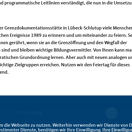
nd programmatische Leitlinien verständigt, die nun in die Umsetz
der Grenzdokumentationsstätte in Lübeck-Schlutup viele Mensche
en Ereignisse 1989 zu erinnern und um miteinander zu feiern. Se
nen gerührt, wenn sie an die Grenzöffnung und den Wegfall der
sind und bleiben wichtige Bildungsvermittler. Von Ihnen kann man
kratischen Grundordnung lernen. Aber auch mit neuen analogen u
chtige Zielgruppen erreichen. Nutzen wir den Feiertag für dieses
ßend.
CDU Lübeck
m die Webseite zu nutzen. Weiterhin verwenden wir Dienste von D
immter Dienste, benötigen wir Ihre Einwilligung. Ihre Einwilligu
CDU Schleswig-Holstein