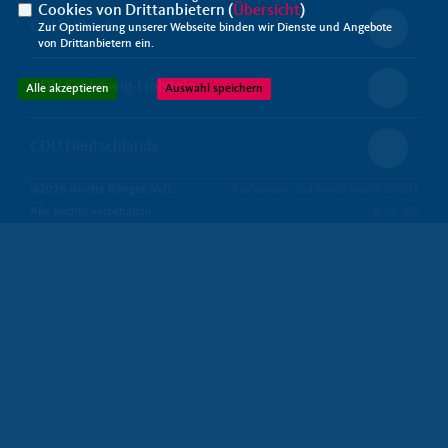
Cookies von Drittanbietern (
Übersicht
)
CDU Lübeck
Zur Optimierung unserer Webseite binden wir Dienste und Angebote
von Drittanbietern ein.
CDU Schleswig-Holstein
Alle akzeptieren
Auswahl speichern
CDU Deutschlands
@2026 Anette Röttger, MdL
Realisation: Sharkness Media GmbH
Alle Rechte vorbehalten.
& Co. KG