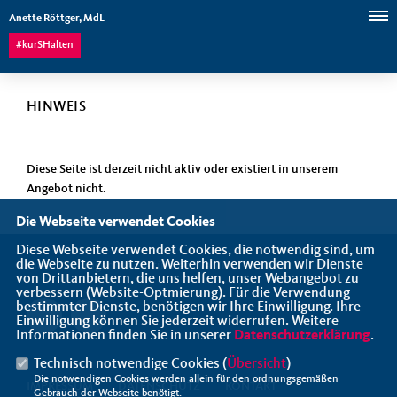
Anette Röttger, MdL
#kurSHalten
HINWEIS
Diese Seite ist derzeit nicht aktiv oder existiert in unserem
Angebot nicht.
Die Webseite verwendet Cookies
Diese Webseite verwendet Cookies, die notwendig sind, um
die Webseite zu nutzen. Weiterhin verwenden wir Dienste
Ihre CDU-Abgeordnete für den Wahlkreis Lübeck
von Drittanbietern, die uns helfen, unser Webangebot zu
verbessern (Website-Optmierung). Für die Verwendung
bestimmter Dienste, benötigen wir Ihre Einwilligung. Ihre
Einwilligung können Sie jederzeit widerrufen. Weitere
Informationen finden Sie in unserer
Datenschutzerklärung
.
Technisch notwendige Cookies (
Übersicht
)
Die notwendigen Cookies werden allein für den ordnungsgemäßen
IMPRESSUM
DATENSCHUTZ
KONTAKT
Gebrauch der Webseite benötigt.